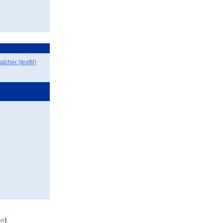
tcher (textfil)
)
en