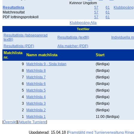
Kvinnor Ungdom
Resultatlista
57
61
Klubbpoäng
Matchresultat
57
61
PDF lottningsprotokoll
57
61
Klubbpoäng Alla
Textfiler
Resultatlista (tabseparerad
Resultatlista (textfil)
Individuella ma
textfil)
Resultatlista (PDF)
Alla matcher (PDF)
Matchlista
Namn matchlista
Start
nr.
9
Matchlista 9 - Sista listan
(färdiga)
8
Matchlista 8
(färdiga)
7
Matchlista 7
(färdiga)
6
Matchlista 6
(färdiga)
5
Matchlista 5
(färdiga)
4
Matchlista 4
(färdiga)
3
Matchlista 3
(färdiga)
2
Matchlista 2
(färdiga)
1
Matchlista 1
11:00 (färdiga)
[
Översikt
][
Aktuelle Turniere
]
Uppdaterad: 15.04.18 (
Framställd med Turnierverwaltung Ring