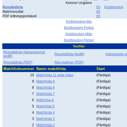
Kvinnor Ungdom
Resultatlista
65
Klubbpoäng
Matchresultat
65
PDF lottningsprotokoll
65
Klubbpoäng Alla
Klubbpoäng Pojkar
Klubbpoäng Män
Klubbpoäng Flickor
Textfiler
Resultatlista (tabseparerad
Resultatlista (textfil)
Individuella ma
textfil)
Resultatlista (PDF)
Alla matcher (PDF)
Matchlistnummer
Namn matchlista
Start
10
Matchlista 11 sista listan
(Färdiga)
9
Matchlista 9
(Färdiga)
8
Matchlista 8
(Färdiga)
7
Matchlista 7
(Färdiga)
6
Matchlisa 6
(Färdiga)
5
Matchlista 5
(Färdiga)
4
Matchlista 4
(Färdiga)
3
Matchlista 3
(Färdiga)
2
Matchlista 2
(Färdiga)