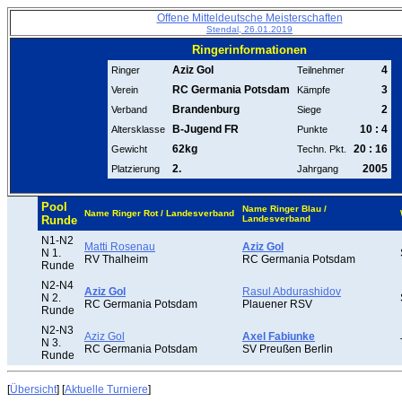
Offene Mitteldeutsche Meisterschaften
Stendal, 26.01.2019
Ringerinformationen
Aziz Gol
4
Ringer
Teilnehmer
RC Germania Potsdam
3
Verein
Kämpfe
Brandenburg
2
Verband
Siege
B-Jugend FR
10 : 4
Altersklasse
Punkte
62kg
20 : 16
Gewicht
Techn. Pkt.
2.
2005
Platzierung
Jahrgang
Pool
Name Ringer Blau /
Name Ringer Rot / Landesverband
Runde
Landesverband
N1-N2
Matti Rosenau
Aziz Gol
N 1.
RV Thalheim
RC Germania Potsdam
Runde
N2-N4
Aziz Gol
Rasul Abdurashidov
N 2.
RC Germania Potsdam
Plauener RSV
Runde
N2-N3
Aziz Gol
Axel Fabiunke
N 3.
RC Germania Potsdam
SV Preußen Berlin
Runde
[
Übersicht
] [
Aktuelle Turniere
]