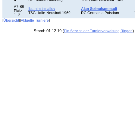
6
SC Roland Hamburg
TSG Halle-Neustadt 1969
A7-B6
Ibrahim Ismailov
Alan Golmohammadi
Platz
TSG Halle-Neustadt 1969
RC Germania Potsdam
1+2
[
Übersicht
][
Aktuelle Turniere
]
Stand: 01.12.19 (
)
Ein Service der Turnierverwaltung Ringen