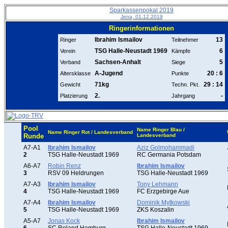
Sparkassenpokal 2019
Jena, 01.12.2019
Ringerinformationen
Ibrahim Ismailov
13
Ringer
Teilnehmer
TSG Halle-Neustadt 1969
6
Verein
Kämpfe
Sachsen-Anhalt
5
Verband
Siege
A-Jugend
20 : 6
Altersklasse
Punkte
71kg
29 : 14
Gewicht
Techn. Pkt.
2.
-
Platzierung
Jahrgang
Pool
Name Ringer Blau /
Name Ringer Rot / Landesverband
Runde
Landesverband
A7-A1
Ibrahim Ismailov
Aziz Golmohammadi
2
TSG Halle-Neustadt 1969
RC Germania Potsdam
A6-A7
Robin Renz
Ibrahim Ismailov
3
RSV 09 Heldrungen
TSG Halle-Neustadt 1969
A7-A3
Ibrahim Ismailov
Tony Lehmann
4
TSG Halle-Neustadt 1969
FC Erzgebirge Aue
A7-A4
Ibrahim Ismailov
Dominik Mytkowski
5
TSG Halle-Neustadt 1969
ZKS Koszalin
A5-A7
Jonas Kock
Ibrahim Ismailov