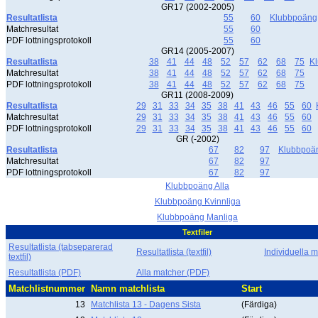
GR17 (2002-2005)
Resultatlista
55
60
Klubbpoäng
Matchresultat
55
60
PDF lottningsprotokoll
55
60
GR14 (2005-2007)
Resultatlista
38
41
44
48
52
57
62
68
75
K
Matchresultat
38
41
44
48
52
57
62
68
75
PDF lottningsprotokoll
38
41
44
48
52
57
62
68
75
GR11 (2008-2009)
Resultatlista
29
31
33
34
35
38
41
43
46
55
60
Matchresultat
29
31
33
34
35
38
41
43
46
55
60
PDF lottningsprotokoll
29
31
33
34
35
38
41
43
46
55
60
GR (-2002)
Resultatlista
67
82
97
Klubbpoä
Matchresultat
67
82
97
PDF lottningsprotokoll
67
82
97
Klubbpoäng Alla
Klubbpoäng Kvinnliga
Klubbpoäng Manliga
Textfiler
Resultatlista (tabseparerad
Resultatlista (textfil)
Individuella ma
textfil)
Resultatlista (PDF)
Alla matcher (PDF)
Matchlistnummer
Namn matchlista
Start
13
Matchlista 13 - Dagens Sista
(Färdiga)