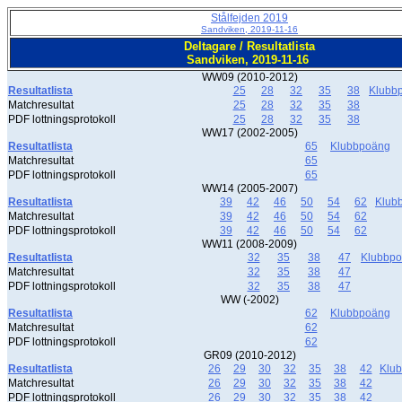
Stålfejden 2019
Sandviken, 2019-11-16
Deltagare / Resultatlista
Sandviken, 2019-11-16
WW09 (2010-2012)
Resultatlista
25
28
32
35
38
Klubb
Matchresultat
25
28
32
35
38
PDF lottningsprotokoll
25
28
32
35
38
WW17 (2002-2005)
Resultatlista
65
Klubbpoäng
Matchresultat
65
PDF lottningsprotokoll
65
WW14 (2005-2007)
Resultatlista
39
42
46
50
54
62
Klub
Matchresultat
39
42
46
50
54
62
PDF lottningsprotokoll
39
42
46
50
54
62
WW11 (2008-2009)
Resultatlista
32
35
38
47
Klubbp
Matchresultat
32
35
38
47
PDF lottningsprotokoll
32
35
38
47
WW (-2002)
Resultatlista
62
Klubbpoäng
Matchresultat
62
PDF lottningsprotokoll
62
GR09 (2010-2012)
Resultatlista
26
29
30
32
35
38
42
Klu
Matchresultat
26
29
30
32
35
38
42
PDF lottningsprotokoll
26
29
30
32
35
38
42