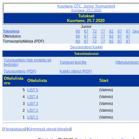
Kuortane OTC, Junior Tournament
Kuortane, 25.7.2020
Tulokset
Kuortane, 25.7.2020
Junior
Tuloslista
60
67
72
77
82
87
97
Seu
Ottelutulos
60
67
72
77
82
87
97
Turnauspöytäkirja (PDF)
60
67
72
77
82
87
97
Seurapisteet Kaikki
Tekstitiedostot
Tulosluettelo (tab eroteltu txt
Tulokset text file
Ottelutulokset
tiedosto)
Tulosluettelo (PDF)
Kaikki ottelut (PDF)
Ottelulista
Ottelulista
Start
nro
5
LIST 5
(Valmis)
4
LIST 4
(Valmis)
3
LIST 3
(Valmis)
2
LIST 2
(Valmis)
1
LIST 1
(Valmis)
[
Yleiskatsaus
] [
Käynnissä olevat kilpailut
]