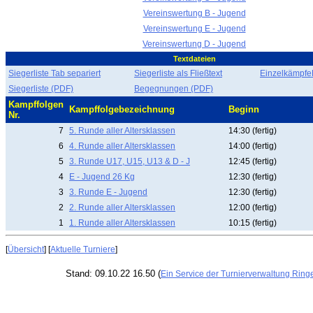
Vereinswertung B - Jugend
Vereinswertung E - Jugend
Vereinswertung D - Jugend
Textdateien
Siegerliste Tab separiert
Siegerliste als Fließtext
EinzelkämpfeF
Siegerliste (PDF)
Begegnungen (PDF)
Kampffolgen
Kampffolgebezeichnung
Beginn
Nr.
7
5. Runde aller Altersklassen
14:30 (fertig)
6
4. Runde aller Altersklassen
14:00 (fertig)
5
3. Runde U17, U15, U13 & D - J
12:45 (fertig)
4
E - Jugend 26 Kg
12:30 (fertig)
3
3. Runde E - Jugend
12:30 (fertig)
2
2. Runde aller Altersklassen
12:00 (fertig)
1
1. Runde aller Altersklassen
10:15 (fertig)
[
Übersicht
] [
Aktuelle Turniere
]
Stand: 09.10.22 16.50 (
Ein Service der Turnierverwaltung Ring