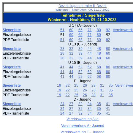
Bezirksjugendturnier II. Bezirk
Wüstenrot - Neuhütten, 09.-11.10.2022
Teilnehmer / Siegerliste
Wüstenrot - Neuhütten, 09.-11.10.2022
U 17 (A - Jugend)
Siegerliste
51
60
65
71
80
92
Vereinswert
Einzelergebnisse
51
60
65
71
80
92
PDF-Turnierliste
51
60
65
71
80
92
U 13 (C - Jugend)
Siegerliste
28
32
39
44
48
60
Vereinswert
Einzelergebnisse
28
32
39
44
48
60
PDF-Turnierliste
28
32
39
44
48
60
U 15 (B - Jugend)
Siegerliste
41
44
52
62
68
80
Vereinswert
Einzelergebnisse
41
44
52
62
68
80
PDF-Turnierliste
41
44
52
62
68
80
E - Jugend
Siegerliste
19
22
25
26
28
31
35
Vereinswe
Einzelergebnisse
19
22
25
26
28
31
35
PDF-Turnierliste
19
22
25
26
28
31
35
D - Jugend
Siegerliste
24
27
32
34
35
41
Vereinswert
Einzelergebnisse
24
27
32
34
35
41
PDF-Turnierliste
24
27
32
34
35
41
Vereinswertung Alle
Vereinswertung A - Jugend
Vereinswertung C - Jugend