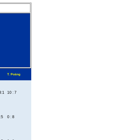
T. Poäng
3:1
10 : 7
:5
0 : 8