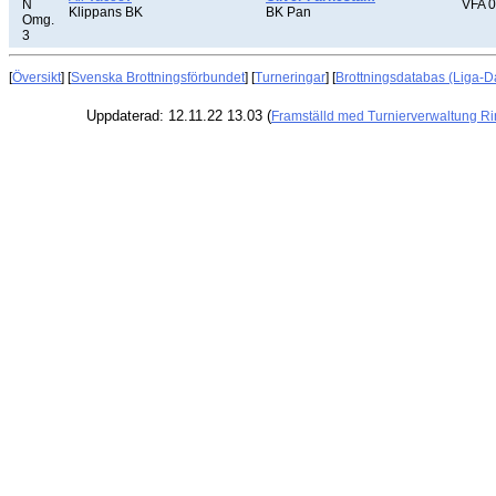
N
VFA 0
Klippans BK
BK Pan
Omg.
3
[
Översikt
] [
Svenska Brottningsförbundet
] [
Turneringar
] [
Brottningsdatabas (Liga-D
Uppdaterad: 12.11.22 13.03 (
Framställd med Turnierverwaltung R