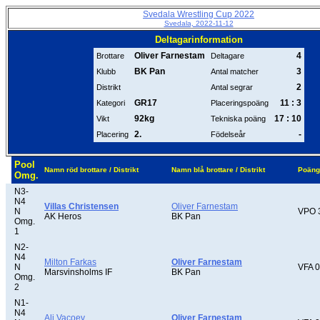
Svedala Wrestling Cup 2022
Svedala, 2022-11-12
Deltagarinformation
Oliver Farnestam
4
Brottare
Deltagare
BK Pan
3
Klubb
Antal matcher
2
Distrikt
Antal segrar
GR17
11 : 3
Kategori
Placeringspoäng
92kg
17 : 10
Vikt
Tekniska poäng
2.
-
Placering
Födelseår
Pool
Namn röd brottare / Distrikt
Namn blå brottare / Distrikt
Poäng
Omg.
N3-
N4
Villas Christensen
Oliver Farnestam
N
VPO 
AK Heros
BK Pan
Omg.
1
N2-
N4
Milton Farkas
Oliver Farnestam
N
VFA 0
Marsvinsholms IF
BK Pan
Omg.
2
N1-
N4
Ali Vacoev
Oliver Farnestam