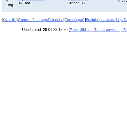
N
VSU 
BK Thor
Klippan BK
Omg.
3
[
Översikt
] [
Svenska Brottningsförbundet
] [
Turneringar
] [
Brottningsdatabas (Liga-D
Uppdaterad: 28.01.23 13.30 (
Framställd med Turnierverwaltung R