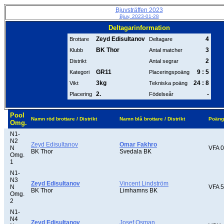
Bjuvsträffen 2023
Bjuv, 2023-01-28
Deltagarinformation
Zeyd Edisultanov
4
Brottare
Deltagare
BK Thor
3
Klubb
Antal matcher
2
Distrikt
Antal segrar
GR11
9 : 5
Kategori
Placeringspoäng
3kg
24 : 8
Vikt
Tekniska poäng
2.
-
Placering
Födelseår
Pool
Namn röd brottare / Distrikt
Namn blå brottare / Distrikt
Poäng
Omg.
N1-
N2
Zeyd Edisultanov
Omar Fakhro
N
VFA 0
BK Thor
Svedala BK
Omg.
1
N1-
N3
Zeyd Edisultanov
Vincent Lindström
N
VFA 5
BK Thor
Limhamns BK
Omg.
2
N1-
N4
Zeyd Edisultanov
Josef Osman