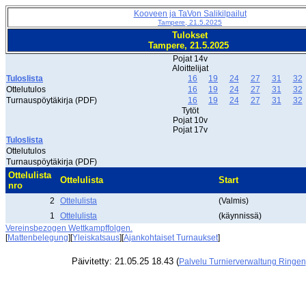
Kooveen ja TaVon Salikilpailut
Tampere, 21.5.2025
Tulokset
Tampere, 21.5.2025
Pojat 14v
Aloittelijat
Tuloslista
16
19
24
27
31
32
Ottelutulos
16
19
24
27
31
32
Turnauspöytäkirja (PDF)
16
19
24
27
31
32
Tytöt
Pojat 10v
Pojat 17v
Tuloslista
Ottelutulos
Turnauspöytäkirja (PDF)
Ottelulista
Ottelulista
Start
nro
2
Ottelulista
(Valmis)
1
Ottelulista
(käynnissä)
Vereinsbezogen Wettkampffolgen.
[
Mattenbelegung
][
Yleiskatsaus
][
Ajankohtaiset Turnaukset
]
Päivitetty: 21.05.25 18.43 (
Palvelu Turnierverwaltung Ringen