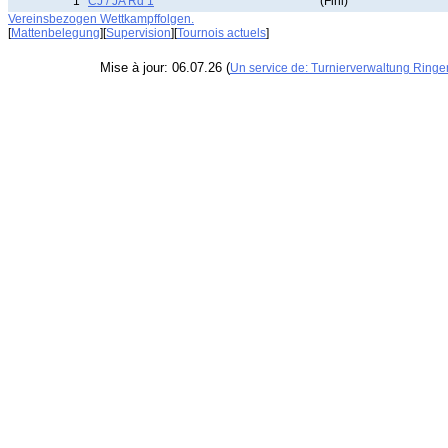
1
CJ / JA Rd 1
(Fini)
Vereinsbezogen Wettkampffolgen.
[
Mattenbelegung
][
Supervision
][
Tournois actuels
]
Mise à jour: 06.07.26 (
Un service de: Turnierverwaltung Ringe