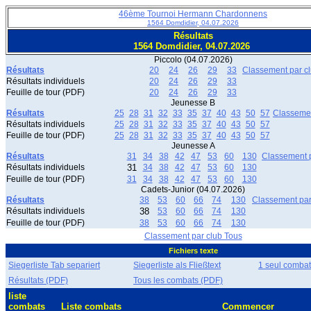
46ème Tournoi Hermann Chardonnens
1564 Domdidier, 04.07.2026
Résultats
1564 Domdidier, 04.07.2026
Piccolo (04.07.2026)
Résultats
20
24
26
29
33
Classement par c
Résultats individuels
20
24
26
29
33
Feuille de tour (PDF)
20
24
26
29
33
Jeunesse B
Résultats
25
28
31
32
33
35
37
40
43
50
57
Classemen
Résultats individuels
25
28
31
32
33
35
37
40
43
50
57
Feuille de tour (PDF)
25
28
31
32
33
35
37
40
43
50
57
Jeunesse A
Résultats
31
34
38
42
47
53
60
130
Classement p
Résultats individuels
31
34
38
42
47
53
60
130
Feuille de tour (PDF)
31
34
38
42
47
53
60
130
Cadets-Junior (04.07.2026)
Résultats
38
53
60
66
74
130
Classement par
Résultats individuels
38
53
60
66
74
130
Feuille de tour (PDF)
38
53
60
66
74
130
Classement par club Tous
Fichiers texte
Siegerliste Tab separiert
Siegerliste als Fließtext
1 seul combat
Résultats (PDF)
Tous les combats (PDF)
liste
combats
Liste combats
Commencer