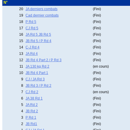
N°
20
JA derniers combats
(Fini)
19
Cad dernier combats
(Fini)
18
P Rd 5
(Fini)
17
CJ Rd 5
(Fini)
16
JA Rd 5 JB Rd 5
(Fini)
15
JB Rd 5 / P Rd 4
(Fini)
14
C-J Rd 4
(Fini)
13
JA Rd 4
(Fini)
12
JB Rd 4 Part 2 / P Rd 3
(Fini)
11
JA 130 kg Rd 2
(en cours)
10
JB Rd 4 Part 1
(Fini)
9
CJ / JA Rd 3
(Fini)
8
JB Rd 3 / P Rd 2
(Fini)
7
CJ Rd 2
(en cours)
6
JA 38 Rd 1
(Fini)
5
JA Rd 2
(Fini)
4
JB Rd 2
(Fini)
3
P Rd 1
(Fini)
2
JB Rd1
(Fini)