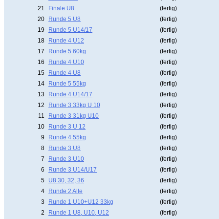
21
Finale U8
(fertig)
20
Runde 5 U8
(fertig)
19
Runde 5 U14/17
(fertig)
18
Runde 4 U12
(fertig)
17
Runde 5 60kg
(fertig)
16
Runde 4 U10
(fertig)
15
Runde 4 U8
(fertig)
14
Runde 5 55kg
(fertig)
13
Runde 4 U14/17
(fertig)
12
Runde 3 33kg U 10
(fertig)
11
Runde 3 31kg U10
(fertig)
10
Runde 3 U 12
(fertig)
9
Runde 4 55kg
(fertig)
8
Runde 3 U8
(fertig)
7
Runde 3 U10
(fertig)
6
Runde 3 U14/U17
(fertig)
5
U8 30, 32, 36
(fertig)
4
Runde 2 Alle
(fertig)
3
Runde 1 U10+U12 33kg
(fertig)
2
Runde 1 U8, U10, U12
(fertig)