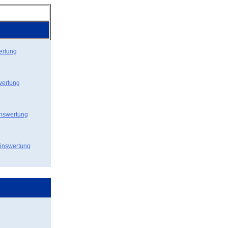
ertung
wertung
inswertung
inswertung