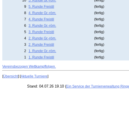
10
5. Runde Gr.-röm.
(fertig)
9
5. Runde Freistil
(fertig)
8
4. Runde Gr.-röm.
(fertig)
7
4. Runde Freistil
(fertig)
6
3. Runde Gr.-röm.
(fertig)
5
3. Runde Freistil
(fertig)
4
2. Runde Gr.-röm.
(fertig)
3
2. Runde Freistil
(fertig)
2
1. Runde Gr.-röm.
(fertig)
1
1. Runde Freistil
(fertig)
Vereinsbezogen Wettkampffolgen.
[
Übersicht
] [
Aktuelle Turniere
]
Stand: 04.07.26 19.10 (
Ein Service der Turnierverwaltung Ring