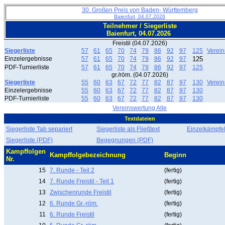
30. Großen Preis von Baden- Württemberg
Baienfurt, 04.07.2026
Teilnehmer / Siegerliste
Baienfurt, 04.07.2026
Freistil (04.07.2026)
Siegerliste
57
61
65
70
74
79
86
92
97
125
Verei
Einzelergebnisse
57
61
65
70
74
79
86
92
97
125
PDF-Turnierliste
57
61
65
70
74
79
86
92
97
125
gr./röm. (04.07.2026)
Siegerliste
55
60
63
67
72
77
82
87
97
130
Verei
Einzelergebnisse
55
60
63
67
72
77
82
87
97
130
PDF-Turnierliste
55
60
63
67
72
77
82
87
97
130
Vereinswertung Alle
Textdateien
Siegerliste Tab separiert
Siegerliste als Fließtext
EinzelkämpfeF
Siegerliste (PDF)
Begegnungen (PDF)
Kampffolgen
Kampffolgebezeichnung
Beginn
Nr.
15
7. Runde - Teil 2
(fertig)
14
7. Runde Freistil - Teil 1
(fertig)
13
Zwischenrunde Freistil
(fertig)
12
6. Runde Gr.-röm.
(fertig)
11
6. Runde Freistil
(fertig)