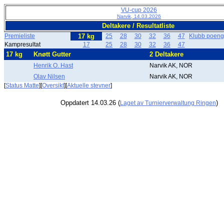
VU-cup 2026
Narvik, 14.03.2026
Deltakere / Resultatliste
Premieliste
17 kg
25
28
30
32
36
47
Klubb poengl
Kampresultat
17
25
28
30
32
36
47
17 kg
Knøtt Gutter
2 Deltakere
Henrik O. Hast
Narvik AK, NOR
Olav Nilsen
Narvik AK, NOR
[
Status Matte
][
Oversikt
][
Aktuelle stevner
]
Oppdatert 14.03.26 (
)
Laget av Turnierverwaltung Ringen