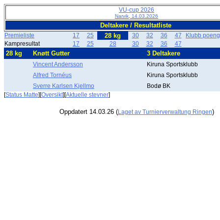
VU-cup 2026
Narvik, 14.03.2026
Deltakere / Resultatliste
Premieliste
17
25
28 kg
30
32
36
47
Klubb poengl
Kampresultat
17
25
28
30
32
36
47
28 kg
Knøtt Gutter
3 Deltakere
Vincent Andersson
Kiruna Sportsklubb
Alfred Tornéus
Kiruna Sportsklubb
Sverre Karlsen Kjellmo
Bodø BK
[
Status Matte
][
Oversikt
][
Aktuelle stevner
]
Oppdatert 14.03.26 (
)
Laget av Turnierverwaltung Ringen