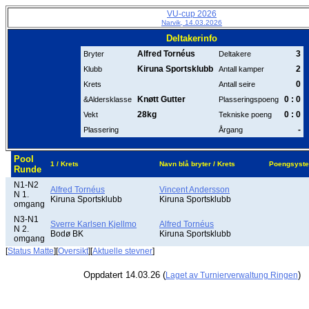
VU-cup 2026
Narvik, 14.03.2026
Deltakerinfo
Alfred Tornéus
3
Bryter
Deltakere
Kiruna Sportsklubb
2
Klubb
Antall kamper
0
Krets
Antall seire
Knøtt Gutter
0 : 0
&Aldersklasse
Plasseringspoeng
28kg
0 : 0
Vekt
Tekniske poeng
-
Plassering
Årgang
Pool
1 / Krets
Navn blå bryter / Krets
Poengsyst
Runde
N1-N2
Alfred Tornéus
Vincent Andersson
N 1.
Kiruna Sportsklubb
Kiruna Sportsklubb
omgang
N3-N1
Sverre Karlsen Kjellmo
Alfred Tornéus
N 2.
Bodø BK
Kiruna Sportsklubb
omgang
[
Status Matte
][
Oversikt
][
Aktuelle stevner
]
Oppdatert 14.03.26 (
)
Laget av Turnierverwaltung Ringen