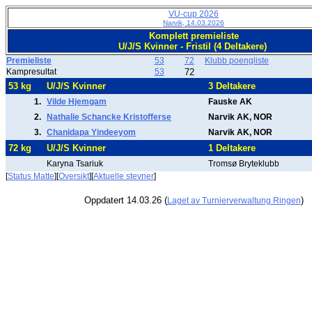
VU-cup 2026
Narvik, 14.03.2026
Komplett premieliste
U/J/S Kvinner - Fristil (4 Deltakere)
Premieliste
53
72
Klubb poengliste
Kampresultat
53
72
53 kg
U/J/S Kvinner
3 Deltakere
1.
Vilde Hjemgam
Fauske AK
2.
Nathalie Schancke Kristofferse
Narvik AK, NOR
3.
Chanidapa Yindeeyom
Narvik AK, NOR
72 kg
U/J/S Kvinner
1 Deltakere
Karyna Tsariuk
Tromsø Bryteklubb
[
Status Matte
][
Oversikt
][
Aktuelle stevner
]
Oppdatert 14.03.26 (
)
Laget av Turnierverwaltung Ringen