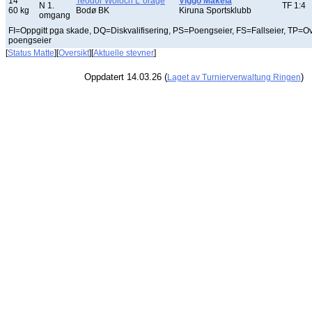
14
Teodor Woloch L´orage
Viggo Mãkelã
N 1.
TF 1:4
60 kg
Bodø BK
Kiruna Sportsklubb
omgang
FI=Oppgitt pga skade, DQ=Diskvalifisering, PS=Poengseier, FS=Fallseier, TP=O
poengseier
[
Status Matte
][
Oversikt
][
Aktuelle stevner
]
Oppdatert 14.03.26 (
)
Laget av Turnierverwaltung Ringen