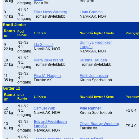
36 kg
Bodø BK
omgang
Bodø BK
N1-N2
8
Elias Ness Warberg
Liam Granmo
N 1.
47 kg
Tromsø Bryteklubb
Narvik AK, NOR
omgang
Knøtt Jenter
Kamp
Pool
1 / Krets
Navn blå bryter / Krets
Poengsy
nr.
Runde
N1-N2
Sunniva Fredriksen
9
Ida Solstad
N 1.
Langås
22 kg
Narvik AK, NOR
omgang
Narvik AK, NOR
N1-N2
10
Klara Birkestrand
Kristina Haugen
N 1.
27 kg
Tromsø Bryteklubb
Tromsø Bryteklubb
omgang
N1-N2
11
Elsa M. Haugen
Edith Johansson
N 1.
35 kg
Fauske AK
Kiruna Sportsklubb
omgang
Gutter 12
Kamp
Pool
1 / Krets
Navn blå bryter / Krets
Poengsy
nr.
Runde
N1-N2
12
Samuel Wiik
Ville Ranner
N 1.
FS 0:4
37 kg
Narvik AK, NOR
Kiruna Sportsklubb
omgang
N1-N2
Edvard Fredriksen
13
Oliver Buarøy Wenberg
N 1.
Langås
FS 4:0
41 kg
Fauske AK
omgang
Narvik AK, NOR
N1-N2