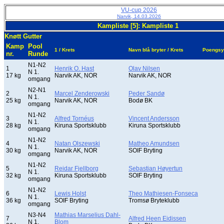
VU-cup 2026
Narvik, 14.03.2026
Kampliste [5]: Kampliste 1
Knøtt Gutter
Kamp
Pool
1 / Krets
Navn blå bryter / Krets
Poengsy
nr.
Runde
N1-N2
1
Henrik O. Hast
Olav Nilsen
N 1.
17 kg
Narvik AK, NOR
Narvik AK, NOR
omgang
N2-N1
2
Marcel Zenderowski
Peder Sandø
N 1.
25 kg
Narvik AK, NOR
Bodø BK
omgang
N1-N2
3
Alfred Tornéus
Vincent Andersson
N 1.
28 kg
Kiruna Sportsklubb
Kiruna Sportsklubb
omgang
N1-N2
4
Natan Olszewski
Matheo Amundsen
N 1.
30 kg
Narvik AK, NOR
SOIF Bryting
omgang
N1-N2
5
Reidar Fjellborg
Sebastian Høyertun
N 1.
32 kg
Kiruna Sportsklubb
SOIF Bryting
omgang
N1-N2
6
Lewis Holst
Theo Mathiesen-Fonseca
N 1.
36 kg
SOIF Bryting
Tromsø Bryteklubb
omgang
N3-N4
Mathias Marselius Dahl-
7
Alfred Heen Eidissen
N 1.
Blom