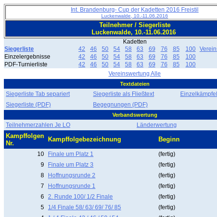
Int. Brandenburg- Cup der Kadetten 2016 Freistil
Luckenwalde, 10.-11.06.2016
Teilnehmer / Siegerliste
Luckenwalde, 10.-11.06.2016
Kadetten
Siegerliste
42
46
50
54
58
63
69
76
85
100
Verei
Einzelergebnisse
42
46
50
54
58
63
69
76
85
100
PDF-Turnierliste
42
46
50
54
58
63
69
76
85
100
Vereinswertung Alle
Textdateien
Siegerliste Tab separiert
Siegerliste als Fließtext
EinzelkämpfeF
Siegerliste (PDF)
Begegnungen (PDF)
Verbandswertung
Teilnehmerzahlen Je LO
Länderwertung
Kampffolgen
Kampffolgebezeichnung
Beginn
Nr.
10
Finale um Platz 1
(fertig)
9
Finale um Platz 3
(fertig)
8
Hoffnungsrunde 2
(fertig)
7
Hoffnungsrunde 1
(fertig)
6
2. Runde 100/ 1/2 Finale
(fertig)
5
1/4 Finale 58/ 63/ 69/ 76/ 85
(fertig)