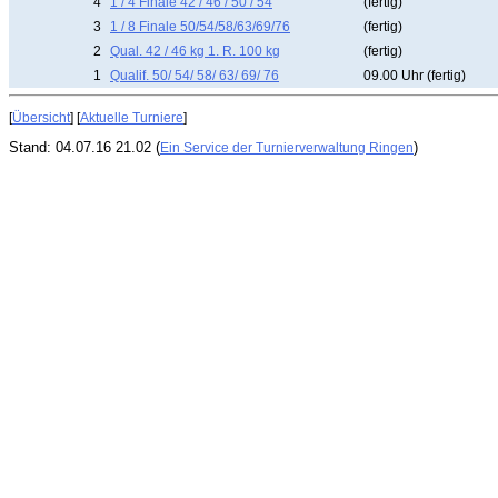
4
1 / 4 Finale 42 / 46 / 50 / 54
(fertig)
3
1 / 8 Finale 50/54/58/63/69/76
(fertig)
2
Qual. 42 / 46 kg 1. R. 100 kg
(fertig)
1
Qualif. 50/ 54/ 58/ 63/ 69/ 76
09.00 Uhr (fertig)
[
Übersicht
] [
Aktuelle Turniere
]
Stand: 04.07.16 21.02 (
)
Ein Service der Turnierverwaltung Ringen