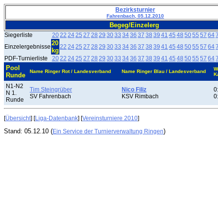
Bezirksturnier
Fahrenbach, 05.12.2010
Begeg/Einzelerg
Siegerliste
20
22
24
25
27
28
29
30
33
34
36
37
38
39
41
45
48
50
55
57
64
20
Einzelergebnisse
22
24
25
27
28
29
30
33
34
36
37
38
39
41
45
48
50
55
57
64
kg
PDF-Turnierliste
20
22
24
25
27
28
29
30
33
34
36
37
38
39
41
45
48
50
55
57
64
Pool
W
Name Ringer Rot / Landesverband
Name Ringer Blau / Landesverband
Runde
K
N1-N2
Tim Steingrüber
Nico Filiz
0
N 1.
SV Fahrenbach
KSV Rimbach
0
Runde
[
Übersicht
] [
Liga-Datenbank
] [
Vereinsturniere 2010
]
Stand: 05.12.10 (
)
Ein Service der Turnierverwaltung Ringen