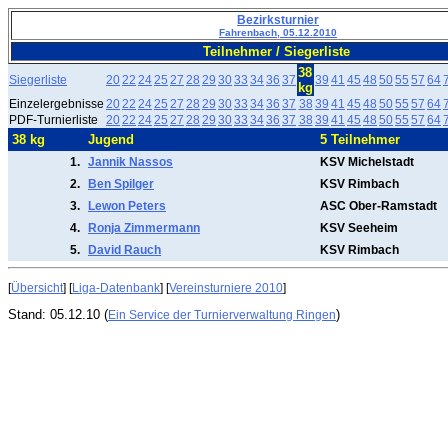
Bezirksturnier
Fahrenbach, 05.12.2010
Teilnehmer / Siegerliste
38
Siegerliste
20
22
24
25
27
28
29
30
33
34
36
37
39
41
45
48
50
55
57
64
kg
Einzelergebnisse
20
22
24
25
27
28
29
30
33
34
36
37
38
39
41
45
48
50
55
57
64
PDF-Turnierliste
20
22
24
25
27
28
29
30
33
34
36
37
38
39
41
45
48
50
55
57
64
38 kg
Jugend
5 Teilnehmer
1.
Jannik Nassos
KSV Michelstadt
2.
Ben Spilger
KSV Rimbach
3.
Lewon Peters
ASC Ober-Ramstadt
4.
Ronja Zimmermann
KSV Seeheim
5.
David Rauch
KSV Rimbach
[
Übersicht
] [
Liga-Datenbank
] [
Vereinsturniere 2010
]
Stand: 05.12.10 (
)
Ein Service der Turnierverwaltung Ringen