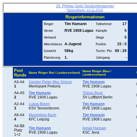
20. Philipp-Seitz-Gedächtnisturnier
Kleinostheim, 13.11.2016
Ringerinformationen
Tim Hamann
17
Ringer
Teilnehmer
RVE 1908 Lugau
5
Verein
Kämpfe
5
Verband
Siege
A-Jugend
15 : 5
Altersklasse
Punkte
58kg
60 : 29
Gewicht
Techn. Pkt.
1.
-
Platzierung
Jahrgang
Pool
Name Ringer Blau /
Name Ringer Rot / Landesverband
Runde
Landesverband
A3-A4
Xander Pieter Mac Grecor
Tim Hamann
1
Menlopark Pretoria
RVE 1908 Lugau
A4-A5
Tim Hamann
Tobias Bock
2
RVE 1908 Lugau
SV Luftfahrt Berlin
A2-A4
Lukas Brenn
Tim Hamann
3
KSV Tennenbronn
RVE 1908 Lugau
A9-A4
Maximilian Buch
Tim Hamann
4
KFC Leipzig
RVE 1908 Lugau
A4-B8
Tim Hamann
Ismail Hassan
Platz
RVE 1908 Lugau
KSC Jena
1+2