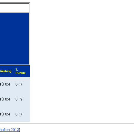
T.
Wertung
Punkte
TÜ 0:4
0 : 7
TÜ 0:4
0 : 9
TÜ 0:4
0 : 7
haften 2013
]