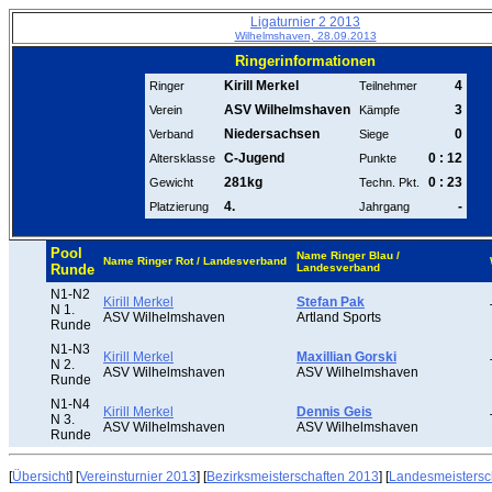
Ligaturnier 2 2013
Wilhelmshaven, 28.09.2013
Ringerinformationen
Kirill Merkel
4
Ringer
Teilnehmer
ASV Wilhelmshaven
3
Verein
Kämpfe
Niedersachsen
0
Verband
Siege
C-Jugend
0 : 12
Altersklasse
Punkte
281kg
0 : 23
Gewicht
Techn. Pkt.
4.
-
Platzierung
Jahrgang
Pool
Name Ringer Blau /
Name Ringer Rot / Landesverband
Runde
Landesverband
N1-N2
Kirill Merkel
Stefan Pak
N 1.
ASV Wilhelmshaven
Artland Sports
Runde
N1-N3
Kirill Merkel
Maxillian Gorski
N 2.
ASV Wilhelmshaven
ASV Wilhelmshaven
Runde
N1-N4
Kirill Merkel
Dennis Geis
N 3.
ASV Wilhelmshaven
ASV Wilhelmshaven
Runde
[
Übersicht
] [
Vereinsturnier 2013
] [
Bezirksmeisterschaften 2013
] [
Landesmeistersc