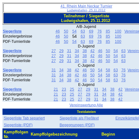
41. Rhein Main Neckar Turnier
Ludwigshafen, 25.11.2012
Teilnehmer / Siegerliste
Ludwigshafen, 25.11.2012
A/B-Jugend
Siegerliste
46
50
54
63
69
76
85
100
Vereins
Einzelergebnisse
46
50
54
63
69
76
85
100
PDF-Turnierliste
46
50
54
63
69
76
85
100
D-Jugend
Siegerliste
27
29
31
34
38
42
46
50
54
63
Verein
Einzelergebnisse
27
29
31
34
38
42
46
50
54
63
PDF-Turnierliste
27
29
31
34
38
42
46
50
54
63
C-Jugend
Siegerliste
31
34
38
42
46
50
54
58
63
76
Verein
Einzelergebnisse
31
34
38
42
46
50
54
58
63
76
PDF-Turnierliste
31
34
38
42
46
50
54
58
63
76
E-Jugend
Siegerliste
21
23
25
27
29
31
34
38
42
Vereins
Einzelergebnisse
21
23
25
27
29
31
34
38
42
PDF-Turnierliste
21
23
25
27
29
31
34
38
42
Vereinswertung Alle
Textdateien
Siegerliste Tab separiert
Siegerliste als Fließtext
EinzelkämpfeF
Siegerliste (PDF)
Begegnungen (PDF)
Kampffolgen
Kampffolgebezeichnung
Beginn
Nr.