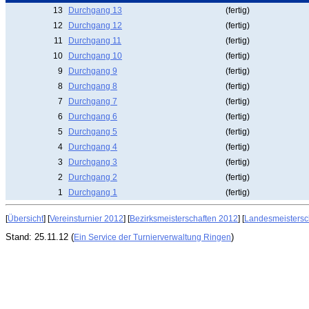
13
Durchgang 13
(fertig)
12
Durchgang 12
(fertig)
11
Durchgang 11
(fertig)
10
Durchgang 10
(fertig)
9
Durchgang 9
(fertig)
8
Durchgang 8
(fertig)
7
Durchgang 7
(fertig)
6
Durchgang 6
(fertig)
5
Durchgang 5
(fertig)
4
Durchgang 4
(fertig)
3
Durchgang 3
(fertig)
2
Durchgang 2
(fertig)
1
Durchgang 1
(fertig)
[
Übersicht
] [
Vereinsturnier 2012
] [
Bezirksmeisterschaften 2012
] [
Landesmeistersc
Stand: 25.11.12 (
)
Ein Service der Turnierverwaltung Ringen