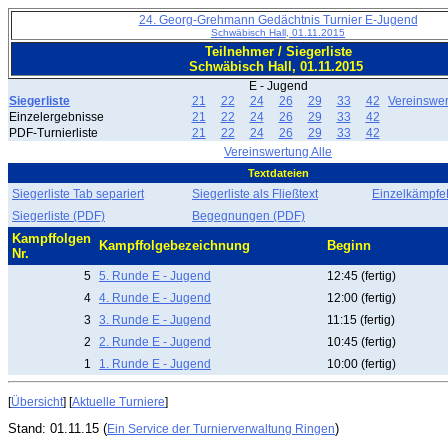
24. Georg-Grehmann Gedächtnis Turnier E-Jugend
Schwäbisch Hall, 01.11.2015
Teilnehmer / Siegerliste
Schwäbisch Hall, 01.11.2015
E - Jugend
Siegerliste
21
22
24
26
29
33
42
Vereinswe
Einzelergebnisse
21
22
24
26
29
33
42
PDF-Turnierliste
21
22
24
26
29
33
42
Vereinswertung Alle
Textdateien
Siegerliste Tab separiert
Siegerliste als Fließtext
EinzelkämpfeF
Siegerliste (PDF)
Begegnungen (PDF)
Kampffolgen
Kampffolgebezeichnung
Beginn
Nr.
5
5. Runde E - Jugend
12:45 (fertig)
4
4. Runde E - Jugend
12:00 (fertig)
3
3. Runde E - Jugend
11:15 (fertig)
2
2. Runde E - Jugend
10:45 (fertig)
1
1. Runde E - Jugend
10:00 (fertig)
[
Übersicht
] [
Aktuelle Turniere
]
Stand: 01.11.15 (
)
Ein Service der Turnierverwaltung Ringen