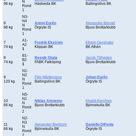
N
96 kg
Hästveda BK
Ballingslövs BK
Rond
1
N3-
N4
6
Anton Eurén
Alexander Börvall
N
96 kg
Örgryte IS
Bjuvs Brottarklubb
Rond
1
A1-
7
Fredrik Ekström
Efraim Gershater
A2
74 kg
Klippan BK
BK Athén
1
B1-
8
Besnik Shala
Jacob Tillheden
B2
74 kg
FABK Falköping
Bjuvs Brottarklubb
1
N1-
N2
9
Filip Mårtensson
Johan Eurén
N
120 kg
Ballingslövs BK
Örgryte IS
Rond
1
N5-
N1
10
Niklas Amnemo
Khalid Kerchiev
N
66 kg
Bjuvs Brottarklubb
Björnekulla BK
Rond
2
N2-
N3
11
Alexander Bjerborn
Daniello DiFeola
N
66 kg
Björnekulla BK
Örgryte IS
Rond
2