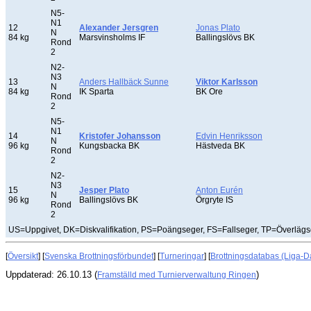
N5-
N1
12
Alexander Jersgren
Jonas Plato
N
84 kg
Marsvinsholms IF
Ballingslövs BK
Rond
2
N2-
N3
13
Anders Hallbäck Sunne
Viktor Karlsson
N
84 kg
IK Sparta
BK Ore
Rond
2
N5-
N1
14
Kristofer Johansson
Edvin Henriksson
N
96 kg
Kungsbacka BK
Hästveda BK
Rond
2
N2-
N3
15
Jesper Plato
Anton Eurén
N
96 kg
Ballingslövs BK
Örgryte IS
Rond
2
US=Uppgivet, DK=Diskvalifikation, PS=Poängseger, FS=Fallseger, TP=Överläg
[
Översikt
] [
Svenska Brottningsförbundet
] [
Turneringar
] [
Brottningsdatabas (Liga-D
Uppdaterad: 26.10.13 (
)
Framställd med Turnierverwaltung Ringen