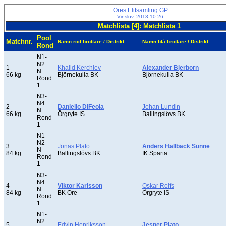
Ores Elitsamling GP
Vinslöv, 2013-10-26
Matchlista [4]: Matchlista 1
Pool
Matchnr.
Namn röd brottare / Distrikt
Namn blå brottare / Distrikt
Rond
N1-
N2
1
Khalid Kerchiev
Alexander Bjerborn
N
66 kg
Björnekulla BK
Björnekulla BK
Rond
1
N3-
N4
2
Daniello DiFeola
Johan Lundin
N
66 kg
Örgryte IS
Ballingslövs BK
Rond
1
N1-
N2
3
Jonas Plato
Anders Hallbäck Sunne
N
84 kg
Ballingslövs BK
IK Sparta
Rond
1
N3-
N4
4
Viktor Karlsson
Oskar Rolfs
N
84 kg
BK Ore
Örgryte IS
Rond
1
N1-
N2
5
Edvin Henriksson
Jesper Plato