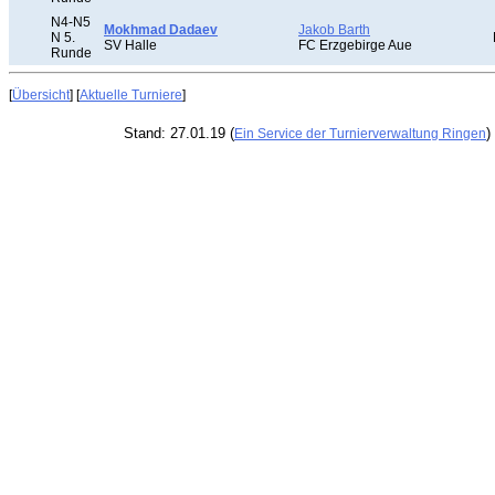
N4-N5
Mokhmad Dadaev
Jakob Barth
N 5.
SV Halle
FC Erzgebirge Aue
Runde
[
Übersicht
] [
Aktuelle Turniere
]
Stand: 27.01.19 (
)
Ein Service der Turnierverwaltung Ringen