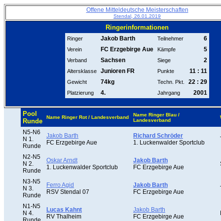
Offene Mitteldeutsche Meisterschaften
Stendal, 26.01.2019
Ringerinformationen
Jakob Barth
6
Ringer
Teilnehmer
FC Erzgebirge Aue
5
Verein
Kämpfe
Sachsen
2
Verband
Siege
Junioren FR
11 : 11
Altersklasse
Punkte
74kg
22 : 29
Gewicht
Techn. Pkt.
4.
2001
Platzierung
Jahrgang
Pool
Name Ringer Blau /
Name Ringer Rot / Landesverband
Runde
Landesverband
N5-N6
Jakob Barth
Richard Schröder
N 1.
FC Erzgebirge Aue
1. Luckenwalder Sportclub
Runde
N2-N5
Oskar Arndt
Jakob Barth
N 2.
1. Luckenwalder Sportclub
FC Erzgebirge Aue
Runde
N3-N5
Ferro Agid
Jakob Barth
N 3.
RSV Stendal 07
FC Erzgebirge Aue
Runde
N1-N5
Lucas Kahnt
Jakob Barth
N 4.
RV Thalheim
FC Erzgebirge Aue
Runde