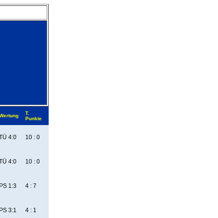
T.
Wertung
Punkte
TÜ 4:0
10 : 0
TÜ 4:0
10 : 0
PS 1:3
4 : 7
PS 3:1
4 : 1