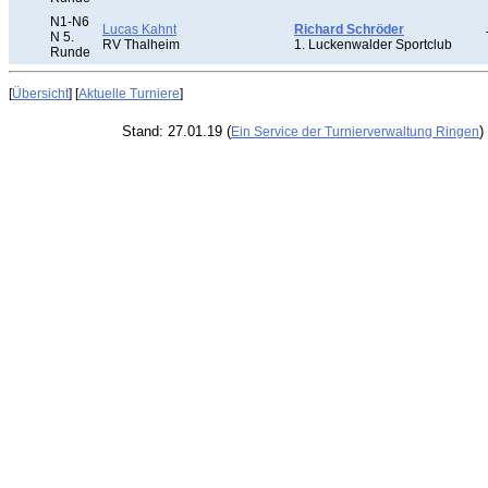
N1-N6
Lucas Kahnt
Richard Schröder
N 5.
RV Thalheim
1. Luckenwalder Sportclub
Runde
[
Übersicht
] [
Aktuelle Turniere
]
Stand: 27.01.19 (
)
Ein Service der Turnierverwaltung Ringen