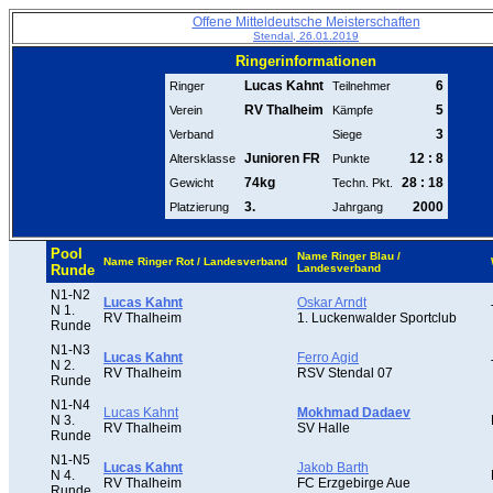
Offene Mitteldeutsche Meisterschaften
Stendal, 26.01.2019
Ringerinformationen
Lucas Kahnt
6
Ringer
Teilnehmer
RV Thalheim
5
Verein
Kämpfe
3
Verband
Siege
Junioren FR
12 : 8
Altersklasse
Punkte
74kg
28 : 18
Gewicht
Techn. Pkt.
3.
2000
Platzierung
Jahrgang
Pool
Name Ringer Blau /
Name Ringer Rot / Landesverband
Runde
Landesverband
N1-N2
Lucas Kahnt
Oskar Arndt
N 1.
RV Thalheim
1. Luckenwalder Sportclub
Runde
N1-N3
Lucas Kahnt
Ferro Agid
N 2.
RV Thalheim
RSV Stendal 07
Runde
N1-N4
Lucas Kahnt
Mokhmad Dadaev
N 3.
RV Thalheim
SV Halle
Runde
N1-N5
Lucas Kahnt
Jakob Barth
N 4.
RV Thalheim
FC Erzgebirge Aue
Runde