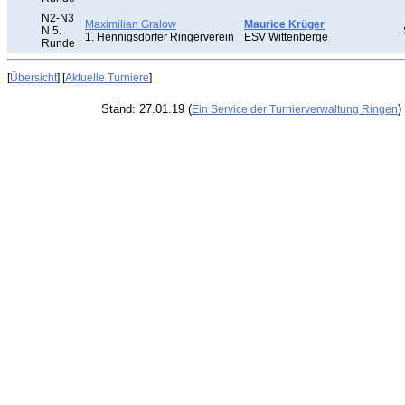
N2-N3
Maximilian Gralow
Maurice Krüger
N 5.
1. Hennigsdorfer Ringerverein
ESV Wittenberge
Runde
[
Übersicht
] [
Aktuelle Turniere
]
Stand: 27.01.19 (
)
Ein Service der Turnierverwaltung Ringen