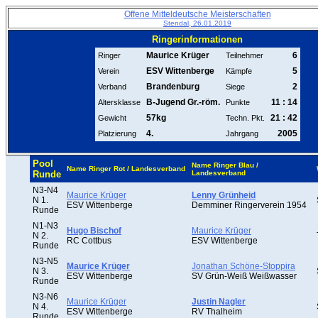
Offene Mitteldeutsche Meisterschaften
Stendal, 26.01.2019
Ringerinformationen
Maurice Krüger
6
Ringer
Teilnehmer
ESV Wittenberge
5
Verein
Kämpfe
Brandenburg
2
Verband
Siege
B-Jugend Gr.-röm.
11 : 14
Altersklasse
Punkte
57kg
21 : 42
Gewicht
Techn. Pkt.
4.
2005
Platzierung
Jahrgang
Pool
Name Ringer Blau /
Name Ringer Rot / Landesverband
Runde
Landesverband
N3-N4
Maurice Krüger
Lenny Grünheid
N 1.
ESV Wittenberge
Demminer Ringerverein 1954
Runde
N1-N3
Hugo Bischof
Maurice Krüger
N 2.
RC Cottbus
ESV Wittenberge
Runde
N3-N5
Maurice Krüger
Jonathan Schöne-Stoppira
N 3.
ESV Wittenberge
SV Grün-Weiß Weißwasser
Runde
N3-N6
Maurice Krüger
Justin Nagler
N 4.
ESV Wittenberge
RV Thalheim
Runde