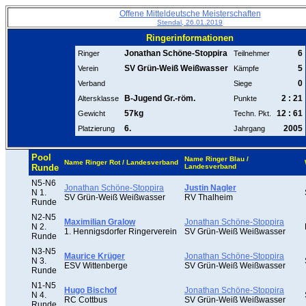
Offene Mitteldeutsche Meisterschaften
Stendal, 26.01.2019
Ringerinformationen
Jonathan Schöne-Stoppira
6
Ringer
Teilnehmer
SV Grün-Weiß Weißwasser
5
Verein
Kämpfe
0
Verband
Siege
B-Jugend Gr.-röm.
2 : 21
Altersklasse
Punkte
57kg
12 : 61
Gewicht
Techn. Pkt.
6.
2005
Platzierung
Jahrgang
Pool
Name Ringer Blau /
Name Ringer Rot / Landesverband
Runde
Landesverband
N5-N6
Jonathan Schöne-Stoppira
Justin Nagler
N 1.
SV Grün-Weiß Weißwasser
RV Thalheim
Runde
N2-N5
Maximilian Gralow
Jonathan Schöne-Stoppira
N 2.
1. Hennigsdorfer Ringerverein
SV Grün-Weiß Weißwasser
Runde
N3-N5
Maurice Krüger
Jonathan Schöne-Stoppira
N 3.
ESV Wittenberge
SV Grün-Weiß Weißwasser
Runde
N1-N5
Hugo Bischof
Jonathan Schöne-Stoppira
N 4.
RC Cottbus
SV Grün-Weiß Weißwasser
Runde