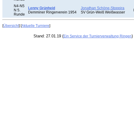
N4-N5
Lenny Grünheid
Jonathan Schöne-Stoppira
N 5.
Demminer Ringerverein 1954
SV Grün-Weiß Weißwasser
Runde
[
Übersicht
] [
Aktuelle Turniere
]
Stand: 27.01.19 (
)
Ein Service der Turnierverwaltung Ringen