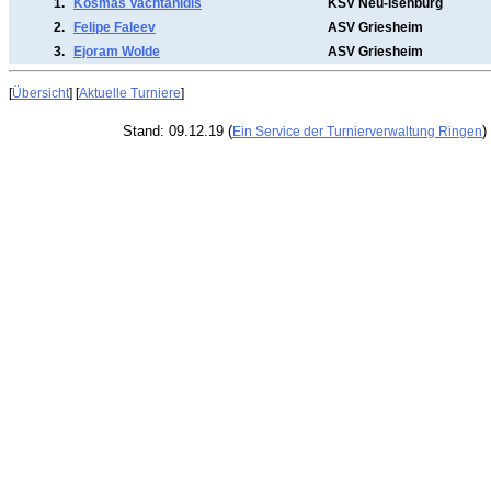
1.
Kosmas Vachtanidis
KSV Neu-Isenburg
2.
Felipe Faleev
ASV Griesheim
3.
Ejoram Wolde
ASV Griesheim
[
Übersicht
] [
Aktuelle Turniere
]
Stand: 09.12.19 (
)
Ein Service der Turnierverwaltung Ringen