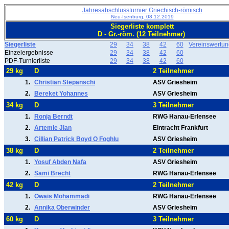
Jahresabschlussturnier Griechisch-römisch
Neu-Isenburg, 08.12.2019
Siegerliste komplett
D - Gr.-röm. (12 Teilnehmer)
Siegerliste
29
34
38
42
60
Vereinswertun
Einzelergebnisse
29
34
38
42
60
PDF-Turnierliste
29
34
38
42
60
29 kg
D
2 Teilnehmer
1.
Christian Stepanschi
ASV Griesheim
2.
Bereket Yohannes
ASV Griesheim
34 kg
D
3 Teilnehmer
1.
Ronja Berndt
RWG Hanau-Erlensee
2.
Artemie Jian
Eintracht Frankfurt
3.
Cillian Patrick Boyd O Foghlu
ASV Griesheim
38 kg
D
2 Teilnehmer
1.
Yosuf Abden Nafa
ASV Griesheim
2.
Sami Brecht
RWG Hanau-Erlensee
42 kg
D
2 Teilnehmer
1.
Owais Mohammadi
RWG Hanau-Erlensee
2.
Annika Oberwinder
ASV Griesheim
60 kg
D
3 Teilnehmer