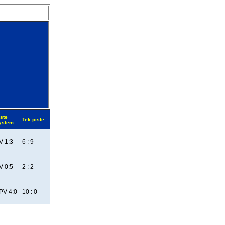
ste
Tek.piste
ystem
V 1:3
6 : 9
V 0:5
2 : 2
PV 4:0
10 : 0