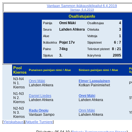
Vantaan Sammon ikäkausikilpailut 6.4.2019
Vantaa, 6.4.2019
Osallistujainfo
Onni Mäki
4
Painija
Osallistujaa
Lahden Ahkera
3
Seura
Otteluita
1
Alue
Voittoja
Pojat 17v
6 : 7
Ikäluokka
Sijapisteet
74kg
8 : 21
Paino
Tekniset pisteet
3.
2005
Sijoitus
Ikäryhmä
Pool
Pi
Punaisen painijan nimi / Alue
Sinisen painijan nimi / Alue
Kierros
S
N3-N4
Onni Mäki
Elmer Lappalainen
N 1.
P
Lahden Ahkera
Kotkan Painimiehet
Kierros
N1-N3
Daniel Liedes
Onni Mäki
N 2.
S
Lahden Ahkera
Lahden Ahkera
Kierros
N2-N3
Radu Onoiu
Onni Mäki
N 3.
Y
Vantaan Sampo
Lahden Ahkera
Kierros
[
Yleiskatsaus
][
Aktuelle Turniere
]