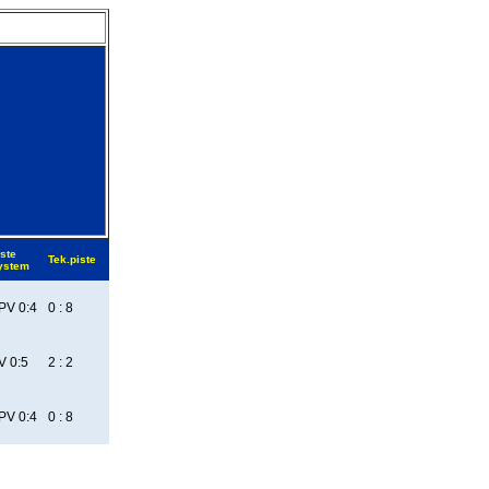
ste
Tek.piste
ystem
PV 0:4
0 : 8
V 0:5
2 : 2
PV 0:4
0 : 8