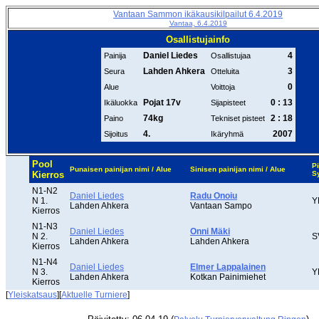
Vantaan Sammon ikäkausikilpailut 6.4.2019
Vantaa, 6.4.2019
Osallistujainfo
Daniel Liedes
4
Painija
Osallistujaa
Lahden Ahkera
3
Seura
Otteluita
0
Alue
Voittoja
Pojat 17v
0 : 13
Ikäluokka
Sijapisteet
74kg
2 : 18
Paino
Tekniset pisteet
4.
2007
Sijoitus
Ikäryhmä
Pool
Pi
Punaisen painijan nimi / Alue
Sinisen painijan nimi / Alue
Kierros
S
N1-N2
Daniel Liedes
Radu Onoiu
N 1.
Y
Lahden Ahkera
Vantaan Sampo
Kierros
N1-N3
Daniel Liedes
Onni Mäki
N 2.
S
Lahden Ahkera
Lahden Ahkera
Kierros
N1-N4
Daniel Liedes
Elmer Lappalainen
N 3.
Y
Lahden Ahkera
Kotkan Painimiehet
Kierros
[
Yleiskatsaus
][
Aktuelle Turniere
]