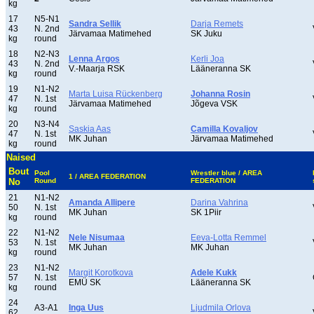
kg
17
N5-N1
Sandra Sellik
Darja Remets
43
N. 2nd
Järvamaa Matimehed
SK Juku
kg
round
18
N2-N3
Lenna Argos
Kerli Joa
43
N. 2nd
V.-Maarja RSK
Lääneranna SK
kg
round
19
N1-N2
Marta Luisa Rückenberg
Johanna Rosin
47
N. 1st
Järvamaa Matimehed
Jõgeva VSK
kg
round
20
N3-N4
Saskia Aas
Camilla Kovaljov
47
N. 1st
MK Juhan
Järvamaa Matimehed
kg
round
Naised
Bout
Pool
Wrestler blue / AREA
1 / AREA FEDERATION
No
Round
FEDERATION
21
N1-N2
Amanda Allipere
Darina Vahrina
50
N. 1st
MK Juhan
SK 1Piir
kg
round
22
N1-N2
Nele Nisumaa
Eeva-Lotta Remmel
53
N. 1st
MK Juhan
MK Juhan
kg
round
23
N1-N2
Margit Korotkova
Adele Kukk
57
N. 1st
EMÜ SK
Lääneranna SK
kg
round
24
A3-A1
Inga Uus
Ljudmila Orlova
62