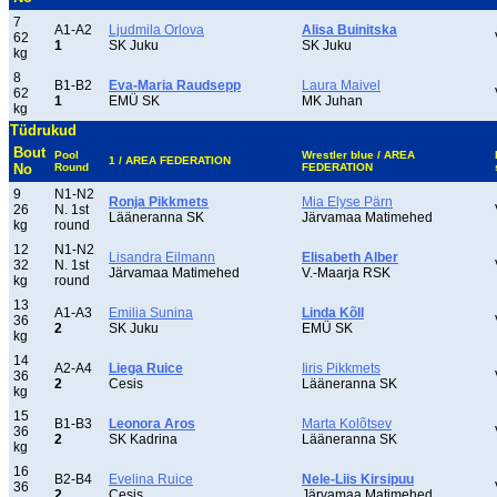
7
A1-A2
Ljudmila Orlova
Alisa Buinitska
62
1
SK Juku
SK Juku
kg
8
B1-B2
Eva-Maria Raudsepp
Laura Maivel
62
1
EMÜ SK
MK Juhan
kg
Tüdrukud
Bout
Pool
Wrestler blue / AREA
1 / AREA FEDERATION
No
Round
FEDERATION
9
N1-N2
Ronja Pikkmets
Mia Elyse Pärn
26
N. 1st
Lääneranna SK
Järvamaa Matimehed
kg
round
12
N1-N2
Lisandra Eilmann
Elisabeth Alber
32
N. 1st
Järvamaa Matimehed
V.-Maarja RSK
kg
round
13
A1-A3
Emilia Sunina
Linda Kõll
36
2
SK Juku
EMÜ SK
kg
14
A2-A4
Liega Ruice
Iiris Pikkmets
36
2
Cesis
Lääneranna SK
kg
15
B1-B3
Leonora Aros
Marta Kolõtsev
36
2
SK Kadrina
Lääneranna SK
kg
16
B2-B4
Evelina Ruice
Nele-Liis Kirsipuu
36
2
Cesis
Järvamaa Matimehed