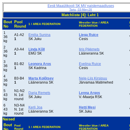
Eesti Maaülikooli SK MV naistemaadluses
Tartu, 03-May-26
Matchliste [4]: Leht 1
Bout
Pool
Wrestler blue / AREA
1 / AREA FEDERATION
No
Round
FEDERATION
1
A1-A2
Emilia Sunina
Liega Ruice
36
1
SK Juku
Cesis
kg
2
A3-A4
Linda Kõll
Iiris Pikkmets
36
1
EMÜ SK
Lääneranna SK
kg
3
B1-B2
Leonora Aros
Evelina Ruice
36
1
SK Kadrina
Cesis
kg
4
B3-B4
Marta Kolõtsev
Nele-Liis Kirsipuu
36
1
Lääneranna SK
Järvamaa Matimehed
kg
5
N1-N2
Darja Remets
Lenna Argos
43
N. 1st
SK Juku
V.-Maarja RSK
kg
round
6
N3-N4
Kerli Joa
Hetti Mesi
43
N. 1st
Lääneranna SK
SK Juku
kg
round
Naised
Bout
Pool
Wrestler blue / AREA
1 / AREA FEDERATION
No
Round
FEDERATION