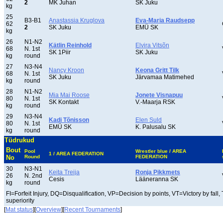
2
MK Juhan
SK Juku
kg
25
B3-B1
Anastassia Kruglova
Eva-Maria Raudsepp
62
2
SK Juku
EMÜ SK
kg
26
N1-N2
Kätlin Reinhold
Elvira Vitsõn
68
N. 1st
SK 1Piir
SK Juku
kg
round
27
N3-N4
Nancy Kroon
Keona Gritt Tilk
68
N. 1st
SK Juku
Järvamaa Matimehed
kg
round
28
N1-N2
Mia Mai Roose
Jonete Visnapuu
80
N. 1st
SK Kontakt
V.-Maarja RSK
kg
round
29
N3-N4
Kadi Tõnisson
Elen Suld
80
N. 1st
EMÜ SK
K. Palusalu SK
kg
round
Tüdrukud
Bout
Pool
Wrestler blue / AREA
1 / AREA FEDERATION
No
Round
FEDERATION
30
N3-N1
Keita Treija
Ronja Pikkmets
26
N. 2nd
Cesis
Lääneranna SK
kg
round
FI=Forfeit Injury, DQ=Disqualification, VP=Decision by points, VT=Victory by fall,
superiority
[
Mat status
][
Overview
][
Recent Tournaments
]