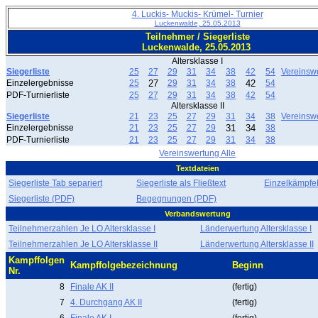
4. Luckis- Muckis- Krümel- Turnier
Luckenwalde, 25.05.2013
Teilnehmer / Siegerliste
Luckenwalde, 25.05.2013
Altersklasse I
Siegerliste
25
27
29
31
34
38
42
54
Vereinsw
Einzelergebnisse
25
27
29
31
34
38
42
54
PDF-Turnierliste
25
27
29
31
34
38
42
54
Altersklasse II
Siegerliste
21
23
25
27
29
31
34
38
Vereinsw
Einzelergebnisse
21
23
25
27
29
31
34
38
PDF-Turnierliste
21
23
25
27
29
31
34
38
Vereinswertung Alle
Textdateien
Siegerliste Tab separiert
Siegerliste als Fließtext
EinzelkämpfeF
Siegerliste (PDF)
Begegnungen (PDF)
Verbandswertung
Teilnehmerzahlen Je LO Altersklasse I
Länderwertung Altersklasse I
Teilnehmerzahlen Je LO Altersklasse II
Länderwertung Altersklasse II
Kampffolgen
Kampffolgebezeichnung
Beginn
Nr.
8
Finale AK II
(fertig)
7
4. Durchgang AK II
(fertig)