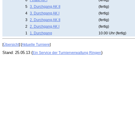
6
Finale AK I
(fertig)
5
3. Durchgang AK II
(fertig)
4
3. Durchgang AK I
(fertig)
3
2. Durchgang AK II
(fertig)
2
2. Durchgang AK I
(fertig)
1
1. Durchgang
10.00 Uhr (fertig)
[
Übersicht
] [
Aktuelle Turniere
]
Stand: 25.05.13 (
)
Ein Service der Turnierverwaltung Ringen