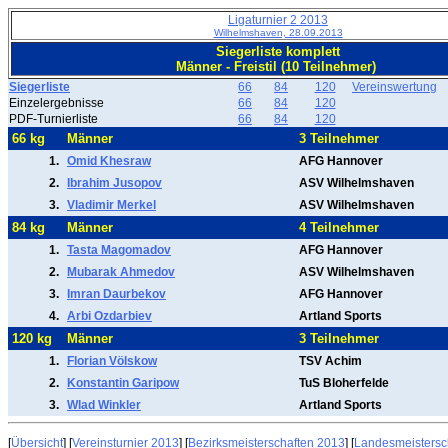
Ligaturnier 2 2013
Wilhelmshaven, 28.09.2013
Siegerliste komplett
Männer - Freistil (10 Teilnehmer)
Siegerliste
66
84
120
Vereinswertung
Einzelergebnisse
66
84
120
PDF-Turnierliste
66
84
120
66 kg
Männer
3 Teilnehmer
1.
Omid Khesraw
AFG Hannover
2.
Ibrahim Jusopov
ASV Wilhelmshaven
3.
Vladimir Merkel
ASV Wilhelmshaven
84 kg
Männer
4 Teilnehmer
1.
Tasta Magomadov
AFG Hannover
2.
Mubarak Ahmedov
ASV Wilhelmshaven
3.
Imran Daurbekov
AFG Hannover
4.
Arbi Ozdarbiev
Artland Sports
120 kg
Männer
3 Teilnehmer
1.
Florian Völskow
TSV Achim
2.
Konstantin Garipow
TuS Bloherfelde
3.
Wlad Winkler
Artland Sports
[
Übersicht
] [
Vereinsturnier 2013
] [
Bezirksmeisterschaften 2013
] [
Landesmeistersc