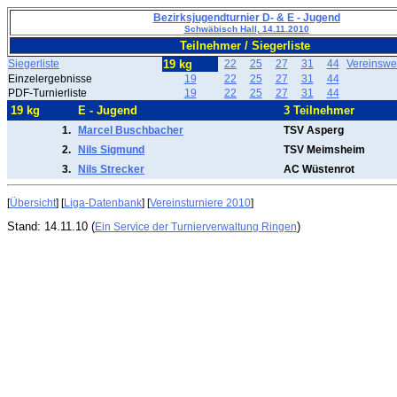
Bezirksjugendturnier D- & E - Jugend
Schwäbisch Hall, 14.11.2010
Teilnehmer / Siegerliste
Siegerliste
19 kg
22
25
27
31
44
Vereinswe
Einzelergebnisse
19
22
25
27
31
44
PDF-Turnierliste
19
22
25
27
31
44
19 kg
E - Jugend
3 Teilnehmer
1.
Marcel Buschbacher
TSV Asperg
2.
Nils Sigmund
TSV Meimsheim
3.
Nils Strecker
AC Wüstenrot
[
Übersicht
] [
Liga-Datenbank
] [
Vereinsturniere 2010
]
Stand: 14.11.10 (
)
Ein Service der Turnierverwaltung Ringen