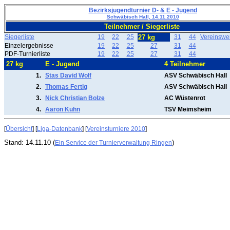
Bezirksjugendturnier D- & E - Jugend
Schwäbisch Hall, 14.11.2010
Teilnehmer / Siegerliste
Siegerliste
19
22
25
27 kg
31
44
Vereinswe
Einzelergebnisse
19
22
25
27
31
44
PDF-Turnierliste
19
22
25
27
31
44
27 kg
E - Jugend
4 Teilnehmer
1.
Stas David Wolf
ASV Schwäbisch Hall
2.
Thomas Fertig
ASV Schwäbisch Hall
3.
Nick Christian Bolze
AC Wüstenrot
4.
Aaron Kuhn
TSV Meimsheim
[
Übersicht
] [
Liga-Datenbank
] [
Vereinsturniere 2010
]
Stand: 14.11.10 (
)
Ein Service der Turnierverwaltung Ringen