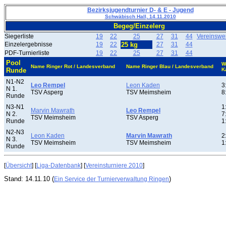
Bezirksjugendturnier D- & E - Jugend
Schwäbisch Hall, 14.11.2010
Begeg/Einzelerg
Siegerliste
19
22
25
27
31
44
Vereinswe
Einzelergebnisse
19
22
25 kg
27
31
44
PDF-Turnierliste
19
22
25
27
31
44
Pool
W
Name Ringer Rot / Landesverband
Name Ringer Blau / Landesverband
Runde
K
N1-N2
Leo Rempel
Leon Kaden
3
N 1.
TSV Asperg
TSV Meimsheim
8
Runde
N3-N1
1
Marvin Mawrath
Leo Rempel
N 2.
7
TSV Meimsheim
TSV Asperg
Runde
1
N2-N3
Leon Kaden
Marvin Mawrath
2
N 3.
TSV Meimsheim
TSV Meimsheim
1
Runde
[
Übersicht
] [
Liga-Datenbank
] [
Vereinsturniere 2010
]
Stand: 14.11.10 (
)
Ein Service der Turnierverwaltung Ringen