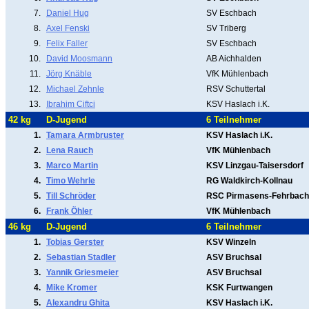
7.
Daniel Hug
SV Eschbach
8.
Axel Fenski
SV Triberg
9.
Felix Faller
SV Eschbach
10.
David Moosmann
AB Aichhalden
11.
Jörg Knäble
VfK Mühlenbach
12.
Michael Zehnle
RSV Schuttertal
13.
Ibrahim Ciftci
KSV Haslach i.K.
42 kg
D-Jugend
6 Teilnehmer
1.
Tamara Armbruster
KSV Haslach i.K.
2.
Lena Rauch
VfK Mühlenbach
3.
Marco Martin
KSV Linzgau-Taisersdorf
4.
Timo Wehrle
RG Waldkirch-Kollnau
5.
Till Schröder
RSC Pirmasens-Fehrbach
6.
Frank Öhler
VfK Mühlenbach
46 kg
D-Jugend
6 Teilnehmer
1.
Tobias Gerster
KSV Winzeln
2.
Sebastian Stadler
ASV Bruchsal
3.
Yannik Griesmeier
ASV Bruchsal
4.
Mike Kromer
KSK Furtwangen
5.
Alexandru Ghita
KSV Haslach i.K.