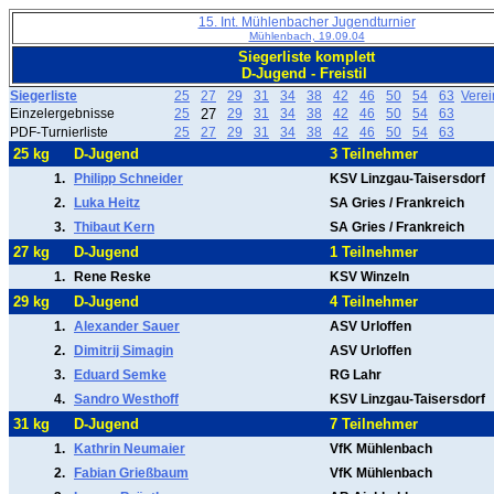
15. Int. Mühlenbacher Jugendturnier
Mühlenbach, 19.09.04
Siegerliste komplett
D-Jugend - Freistil
Siegerliste
25
27
29
31
34
38
42
46
50
54
63
Vere
Einzelergebnisse
25
27
29
31
34
38
42
46
50
54
63
PDF-Turnierliste
25
27
29
31
34
38
42
46
50
54
63
25 kg
D-Jugend
3 Teilnehmer
1.
Philipp Schneider
KSV Linzgau-Taisersdorf
2.
Luka Heitz
SA Gries / Frankreich
3.
Thibaut Kern
SA Gries / Frankreich
27 kg
D-Jugend
1 Teilnehmer
1.
Rene Reske
KSV Winzeln
29 kg
D-Jugend
4 Teilnehmer
1.
Alexander Sauer
ASV Urloffen
2.
Dimitrij Simagin
ASV Urloffen
3.
Eduard Semke
RG Lahr
4.
Sandro Westhoff
KSV Linzgau-Taisersdorf
31 kg
D-Jugend
7 Teilnehmer
1.
Kathrin Neumaier
VfK Mühlenbach
2.
Fabian Grießbaum
VfK Mühlenbach