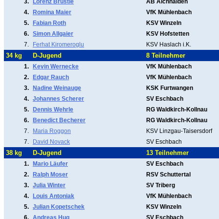
3.
Lorenz Brüstle
AB Aichhalden
4.
Romina Maier
VfK Mühlenbach
5.
Fabian Roth
KSV Winzeln
6.
Simon Allgaier
KSV Hofstetten
7.
Ferhat Kiromeroglu
KSV Haslach i.K.
34 kg
D-Jugend
8 Teilnehmer
1.
Kevin Wernecke
VfK Mühlenbach
2.
Edgar Rauch
VfK Mühlenbach
3.
Nadine Weinauge
KSK Furtwangen
4.
Johannes Scherer
SV Eschbach
5.
Dennis Wehrle
RG Waldkirch-Kollnau
6.
Benedict Becherer
RG Waldkirch-Kollnau
7.
Maria Roggon
KSV Linzgau-Taisersdorf
7.
David Novack
SV Eschbach
38 kg
D-Jugend
13 Teilnehmer
1.
Mario Läufer
SV Eschbach
2.
Ralph Moser
RSV Schuttertal
3.
Julia Winter
SV Triberg
4.
Louis Antoniak
VfK Mühlenbach
5.
Julian Kopetschek
KSV Winzeln
6.
Andreas Hug
SV Eschbach